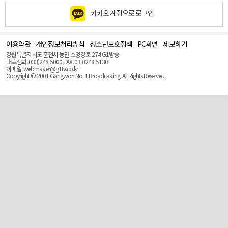
카카오 계정으로 로그인
이용약관
개인정보처리방침
청소년보호정책
PC화면
제보하기
맨
위
강원특별자치도 춘천시 동면 소양강로 274 G1방송
로
대표전화: 033)248-5000, FAX: 033)248-5130
(Top)
이메일: webmaster@g1tv.co.kr
Copyright © 2001 Gangwon No. 1 Broadcasting. All Rights Reserved.