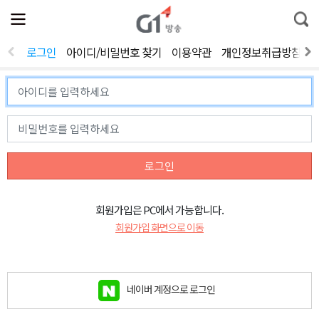
전
제
통
체
보
합
메
검
뉴
색
로그인
아이디/비밀번호 찾기
이용약관
개인정보취급방침
열
기
로그인
회원가입은 PC에서 가능합니다.
회원가입 화면으로 이동
네이버 계정으로 로그인