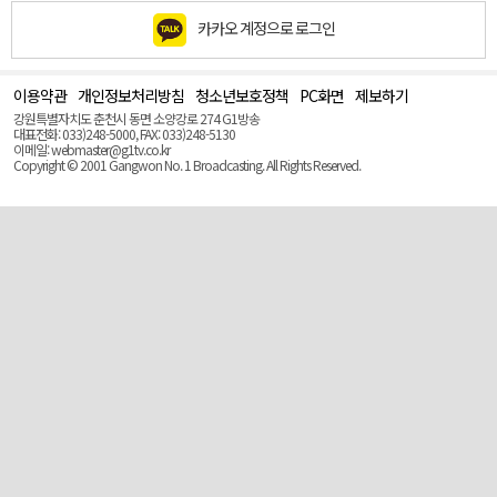
카카오 계정으로 로그인
이용약관
개인정보처리방침
청소년보호정책
PC화면
제보하기
맨
위
강원특별자치도 춘천시 동면 소양강로 274 G1방송
로
대표전화: 033)248-5000, FAX: 033)248-5130
(Top)
이메일: webmaster@g1tv.co.kr
Copyright © 2001 Gangwon No. 1 Broadcasting. All Rights Reserved.