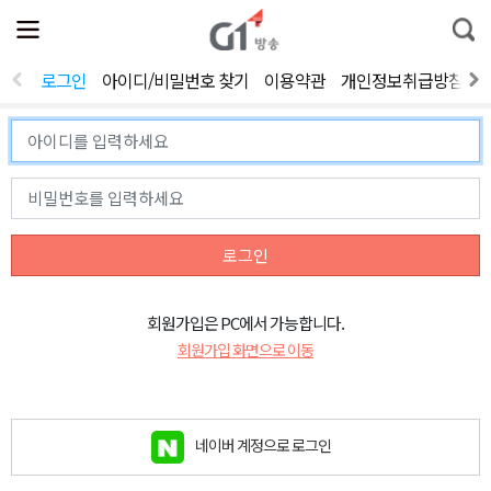
전
제
통
체
보
합
메
검
뉴
색
로그인
아이디/비밀번호 찾기
이용약관
개인정보취급방침
열
기
로그인
회원가입은 PC에서 가능합니다.
회원가입 화면으로 이동
네이버 계정으로 로그인