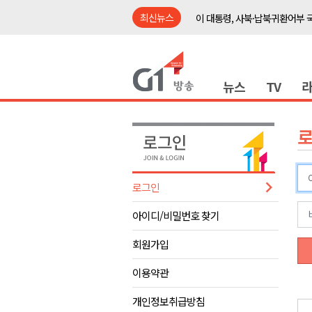
최신뉴스
이 대통령, 사북·납북귀환어부 
여름축제 더위와 전쟁..물놀이 
강원도, 최휘영 문체부장관과 
뉴스
TV
이광재 국회 예결위원장, 강릉시
검찰청 폐지..해결 과제 산적
육동한 시장, 국제스케이트장 춘
영월군, 국·도비 확보 보고회 개
삼척 공공산후조리원 이전 시급
로그인
강원자치도교육청 교감급 이상 3
아이디/비밀번호 찾기
도-시군 첫 간담회..우상호 "하
이 대통령, 사북·납북귀환어부 
회원가입
여름축제 더위와 전쟁..물놀이 
이용약관
강원도, 최휘영 문체부장관과 
개인정보취급방침
이광재 국회 예결위원장, 강릉시