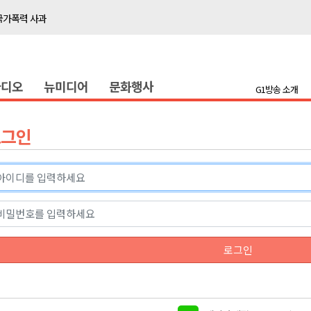
국가폭력 사과
접목
정책간담회
라디오
뉴미디어
문화행사
 초청 특별 강연
G1방송 소개
천 유치 건의
로그인
최
87명 인사
나된 공동체"
국가폭력 사과
로그인
접목
정책간담회
 초청 특별 강연