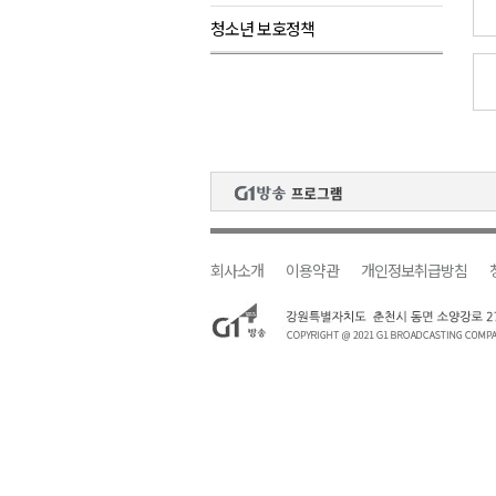
청소년 보호정책
검찰청 폐지..해결 과제 산적
육동한 시장, 국제스케이트장 춘
영월군, 국·도비 확보 보고회 개
삼척 공공산후조리원 이전 시급
강원자치도교육청 교감급 이상 3
회사소개
이용약관
개인정보취급방침