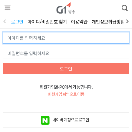
전
제
통
체
보
합
메
검
뉴
색
로그인
아이디/비밀번호 찾기
이용약관
개인정보취급방침
열
기
로그인
회원가입은 PC에서 가능합니다.
회원가입 화면으로 이동
네이버 계정으로 로그인