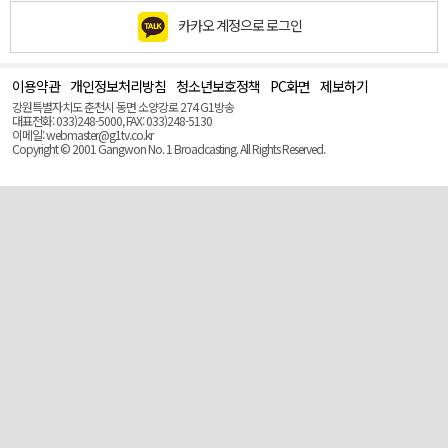
카카오 계정으로 로그인
이용약관
개인정보처리방침
청소년보호정책
PC화면
제보하기
맨
위
강원특별자치도 춘천시 동면 소양강로 274 G1방송
로
대표전화: 033)248-5000, FAX: 033)248-5130
(Top)
이메일: webmaster@g1tv.co.kr
Copyright © 2001 Gangwon No. 1 Broadcasting. All Rights Reserved.