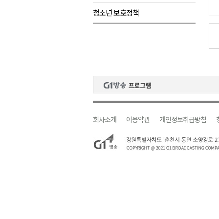
청소년 보호정책
검찰청 폐지..해결 과제 산적
육동한 시장, 국제스케이트장 춘
영월군, 국·도비 확보 보고회 개
삼척 공공산후조리원 이전 시급
강원자치도교육청 교감급 이상 3
회사소개
이용약관
개인정보취급방침