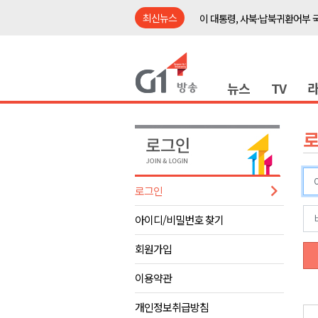
최신뉴스
이 대통령, 사북·납북귀환어부 
여름축제 더위와 전쟁..물놀이 
강원도, 최휘영 문체부장관과 
뉴스
TV
이광재 국회 예결위원장, 강릉시
검찰청 폐지..해결 과제 산적
육동한 시장, 국제스케이트장 춘
영월군, 국·도비 확보 보고회 개
삼척 공공산후조리원 이전 시급
로그인
강원자치도교육청 교감급 이상 3
아이디/비밀번호 찾기
도-시군 첫 간담회..우상호 "하
이 대통령, 사북·납북귀환어부 
회원가입
여름축제 더위와 전쟁..물놀이 
이용약관
강원도, 최휘영 문체부장관과 
개인정보취급방침
이광재 국회 예결위원장, 강릉시