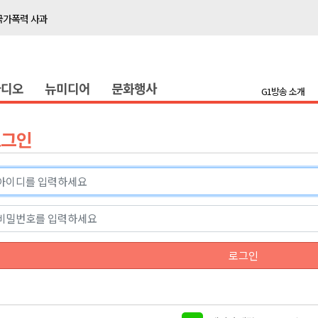
국가폭력 사과
접목
정책간담회
라디오
뉴미디어
문화행사
 초청 특별 강연
G1방송 소개
천 유치 건의
로그인
최
87명 인사
나된 공동체"
국가폭력 사과
로그인
접목
정책간담회
 초청 특별 강연