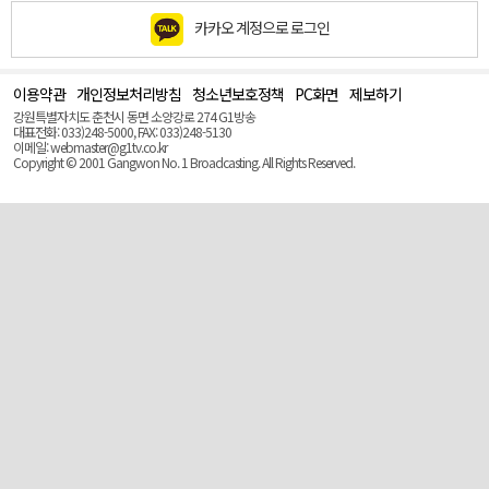
카카오 계정으로 로그인
이용약관
개인정보처리방침
청소년보호정책
PC화면
제보하기
맨
위
강원특별자치도 춘천시 동면 소양강로 274 G1방송
로
대표전화: 033)248-5000, FAX: 033)248-5130
(Top)
이메일: webmaster@g1tv.co.kr
Copyright © 2001 Gangwon No. 1 Broadcasting. All Rights Reserved.