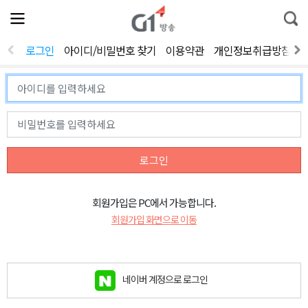
전
제
통
체
보
합
메
검
뉴
색
로그인
아이디/비밀번호 찾기
이용약관
개인정보취급방침
열
기
로그인
회원가입은 PC에서 가능합니다.
회원가입 화면으로 이동
네이버 계정으로 로그인