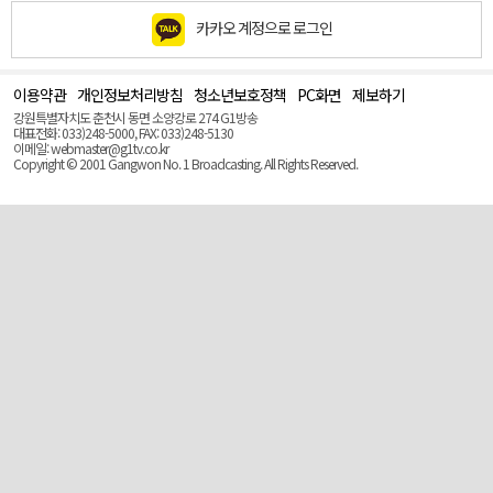
카카오 계정으로 로그인
이용약관
개인정보처리방침
청소년보호정책
PC화면
제보하기
맨
위
강원특별자치도 춘천시 동면 소양강로 274 G1방송
로
대표전화: 033)248-5000, FAX: 033)248-5130
(Top)
이메일: webmaster@g1tv.co.kr
Copyright © 2001 Gangwon No. 1 Broadcasting. All Rights Reserved.