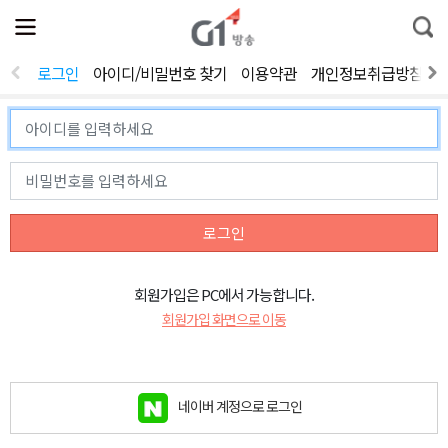
전
제
통
체
보
합
메
검
뉴
색
로그인
아이디/비밀번호 찾기
이용약관
개인정보취급방침
열
기
로그인
회원가입은 PC에서 가능합니다.
회원가입 화면으로 이동
네이버 계정으로 로그인