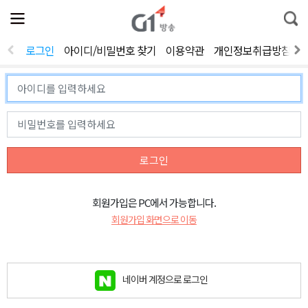
전
제
통
체
보
합
메
검
뉴
색
로그인
아이디/비밀번호 찾기
이용약관
개인정보취급방침
열
기
로그인
회원가입은 PC에서 가능합니다.
회원가입 화면으로 이동
네이버 계정으로 로그인