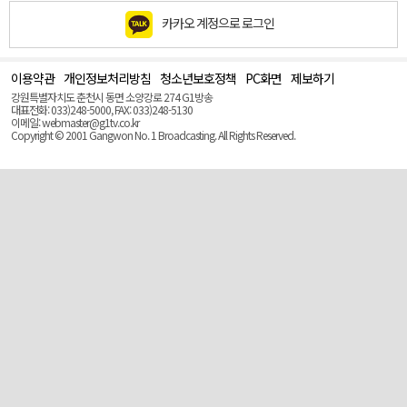
카카오 계정으로 로그인
이용약관
개인정보처리방침
청소년보호정책
PC화면
제보하기
맨
위
강원특별자치도 춘천시 동면 소양강로 274 G1방송
로
대표전화: 033)248-5000, FAX: 033)248-5130
(Top)
이메일: webmaster@g1tv.co.kr
Copyright © 2001 Gangwon No. 1 Broadcasting. All Rights Reserved.