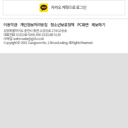
카카오 계정으로 로그인
이용약관
개인정보처리방침
청소년보호정책
PC화면
제보하기
맨
위
강원특별자치도 춘천시 동면 소양강로 274 G1방송
로
대표전화: 033)248-5000, FAX: 033)248-5130
(Top)
이메일: webmaster@g1tv.co.kr
Copyright © 2001 Gangwon No. 1 Broadcasting. All Rights Reserved.