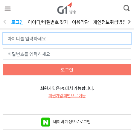
전
제
통
체
보
합
메
검
뉴
색
로그인
아이디/비밀번호 찾기
이용약관
개인정보취급방침
열
기
로그인
회원가입은 PC에서 가능합니다.
회원가입 화면으로 이동
네이버 계정으로 로그인