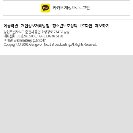
카카오 계정으로 로그인
이용약관
개인정보처리방침
청소년보호정책
PC화면
제보하기
맨
위
강원특별자치도 춘천시 동면 소양강로 274 G1방송
로
대표전화: 033)248-5000, FAX: 033)248-5130
(Top)
이메일: webmaster@g1tv.co.kr
Copyright © 2001 Gangwon No. 1 Broadcasting. All Rights Reserved.