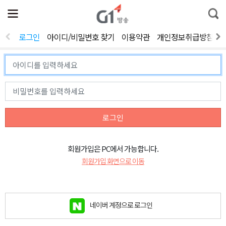
전
제
통
체
보
합
메
검
뉴
색
로그인
아이디/비밀번호 찾기
이용약관
개인정보취급방침
열
기
로그인
회원가입은 PC에서 가능합니다.
회원가입 화면으로 이동
네이버 계정으로 로그인