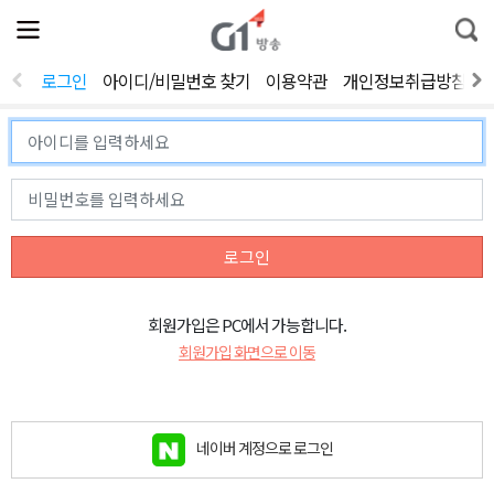
전
제
통
체
보
합
메
검
뉴
색
로그인
아이디/비밀번호 찾기
이용약관
개인정보취급방침
열
기
로그인
회원가입은 PC에서 가능합니다.
회원가입 화면으로 이동
네이버 계정으로 로그인