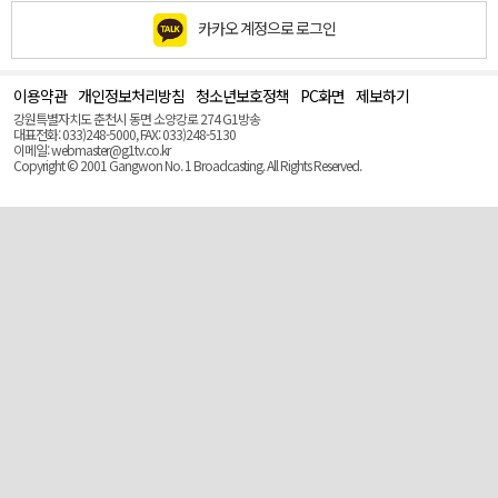
카카오 계정으로 로그인
이용약관
개인정보처리방침
청소년보호정책
PC화면
제보하기
맨
위
강원특별자치도 춘천시 동면 소양강로 274 G1방송
로
대표전화: 033)248-5000, FAX: 033)248-5130
(Top)
이메일: webmaster@g1tv.co.kr
Copyright © 2001 Gangwon No. 1 Broadcasting. All Rights Reserved.