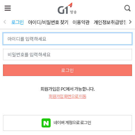
전
제
통
체
보
합
메
검
뉴
색
로그인
아이디/비밀번호 찾기
이용약관
개인정보취급방침
열
기
로그인
회원가입은 PC에서 가능합니다.
회원가입 화면으로 이동
네이버 계정으로 로그인