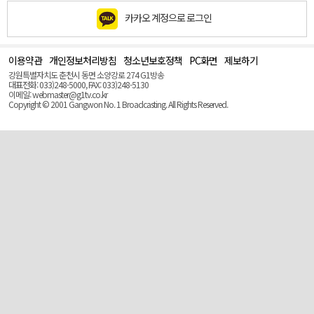
카카오 계정으로 로그인
이용약관
개인정보처리방침
청소년보호정책
PC화면
제보하기
맨
위
강원특별자치도 춘천시 동면 소양강로 274 G1방송
로
대표전화: 033)248-5000, FAX: 033)248-5130
(Top)
이메일: webmaster@g1tv.co.kr
Copyright © 2001 Gangwon No. 1 Broadcasting. All Rights Reserved.