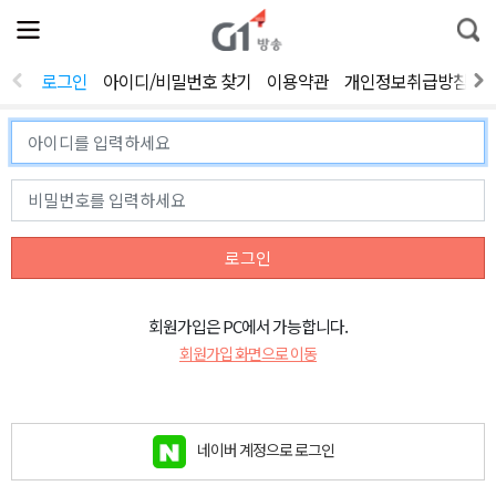
전
제
통
체
보
합
메
검
뉴
색
로그인
아이디/비밀번호 찾기
이용약관
개인정보취급방침
열
기
로그인
회원가입은 PC에서 가능합니다.
회원가입 화면으로 이동
네이버 계정으로 로그인