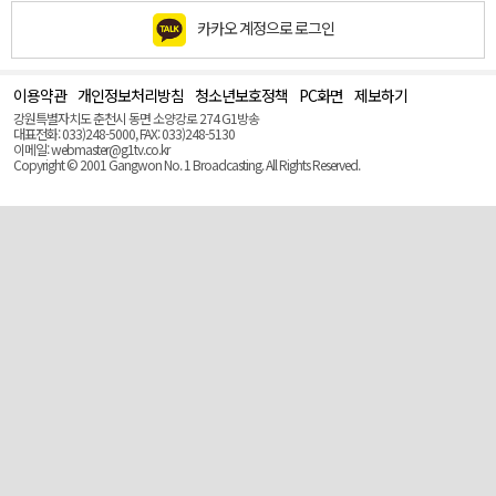
카카오 계정으로 로그인
이용약관
개인정보처리방침
청소년보호정책
PC화면
제보하기
맨
위
강원특별자치도 춘천시 동면 소양강로 274 G1방송
로
대표전화: 033)248-5000, FAX: 033)248-5130
(Top)
이메일: webmaster@g1tv.co.kr
Copyright © 2001 Gangwon No. 1 Broadcasting. All Rights Reserved.