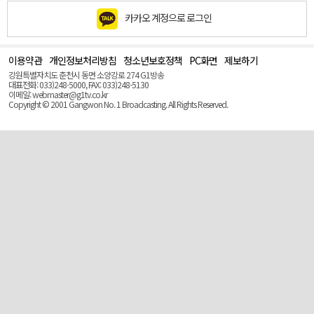
카카오 계정으로 로그인
이용약관
개인정보처리방침
청소년보호정책
PC화면
제보하기
맨
위
강원특별자치도 춘천시 동면 소양강로 274 G1방송
로
대표전화: 033)248-5000, FAX: 033)248-5130
(Top)
이메일: webmaster@g1tv.co.kr
Copyright © 2001 Gangwon No. 1 Broadcasting. All Rights Reserved.