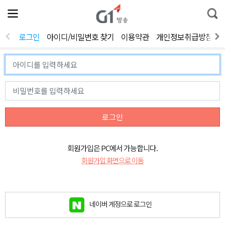
전
제
통
체
보
합
메
검
뉴
색
로그인
아이디/비밀번호 찾기
이용약관
개인정보취급방침
열
기
로그인
회원가입은 PC에서 가능합니다.
회원가입 화면으로 이동
네이버 계정으로 로그인