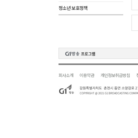
청소년 보호정책
검찰청 폐지..해결 과제 산적
육동한 시장, 국제스케이트장 춘
영월군, 국·도비 확보 보고회 개
삼척 공공산후조리원 이전 시급
강원자치도교육청 교감급 이상 3
회사소개
이용약관
개인정보취급방침