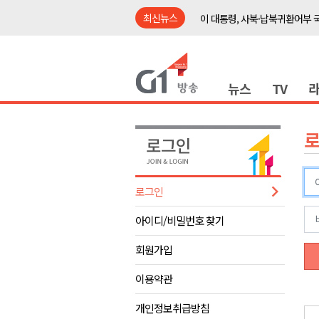
최신뉴스
이 대통령, 사북·납북귀환어부 
여름축제 더위와 전쟁..물놀이 
강원도, 최휘영 문체부장관과 
뉴스
TV
이광재 국회 예결위원장, 강릉시
검찰청 폐지..해결 과제 산적
육동한 시장, 국제스케이트장 춘
영월군, 국·도비 확보 보고회 개
삼척 공공산후조리원 이전 시급
로그인
강원자치도교육청 교감급 이상 3
아이디/비밀번호 찾기
도-시군 첫 간담회..우상호 "하
이 대통령, 사북·납북귀환어부 
회원가입
여름축제 더위와 전쟁..물놀이 
이용약관
강원도, 최휘영 문체부장관과 
개인정보취급방침
이광재 국회 예결위원장, 강릉시