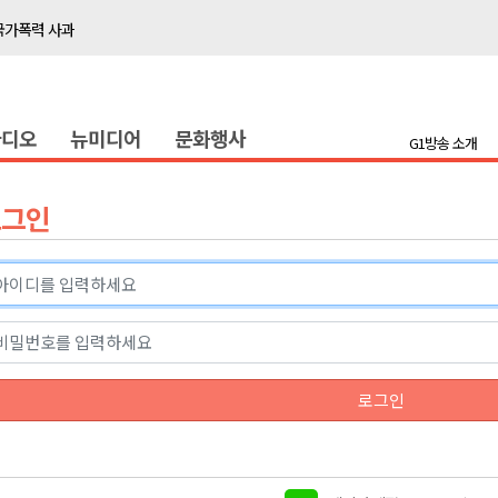
국가폭력 사과
접목
정책간담회
라디오
뉴미디어
문화행사
 초청 특별 강연
G1방송 소개
천 유치 건의
로그인
최
87명 인사
나된 공동체"
국가폭력 사과
로그인
접목
정책간담회
 초청 특별 강연