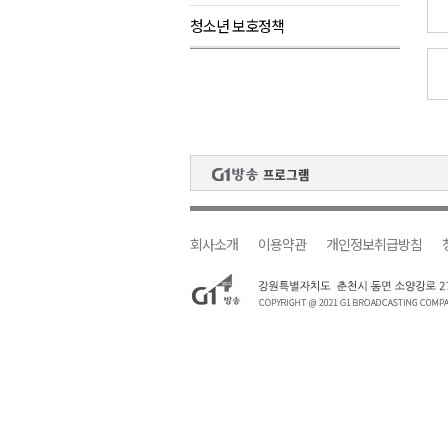
청소년 보호정책
검찰청 폐지..해결 과제 산적
육동한 시장, 국제스케이트장 춘
영월군, 국·도비 확보 보고회 개
삼척 공공산후조리원 이전 시급
강원자치도교육청 교감급 이상 3
회사소개
이용약관
개인정보취급방침