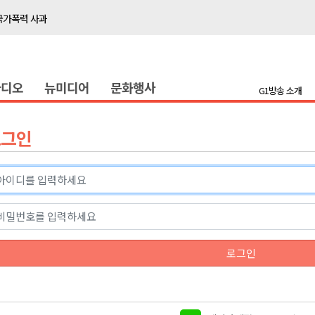
국가폭력 사과
접목
정책간담회
라디오
뉴미디어
문화행사
 초청 특별 강연
G1방송 소개
천 유치 건의
로그인
최
87명 인사
나된 공동체"
국가폭력 사과
로그인
접목
정책간담회
 초청 특별 강연