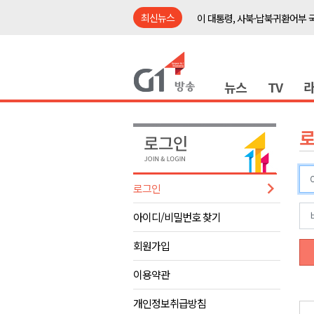
최신뉴스
이 대통령, 사북·납북귀환어부 
여름축제 더위와 전쟁..물놀이 
강원도, 최휘영 문체부장관과 
뉴스
TV
이광재 국회 예결위원장, 강릉시
검찰청 폐지..해결 과제 산적
육동한 시장, 국제스케이트장 춘
영월군, 국·도비 확보 보고회 개
삼척 공공산후조리원 이전 시급
로그인
강원자치도교육청 교감급 이상 3
아이디/비밀번호 찾기
도-시군 첫 간담회..우상호 "하
이 대통령, 사북·납북귀환어부 
회원가입
여름축제 더위와 전쟁..물놀이 
이용약관
강원도, 최휘영 문체부장관과 
개인정보취급방침
이광재 국회 예결위원장, 강릉시