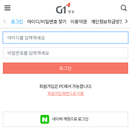
전
제
통
체
보
합
메
검
뉴
색
로그인
아이디/비밀번호 찾기
이용약관
개인정보취급방침
열
기
로그인
회원가입은 PC에서 가능합니다.
회원가입 화면으로 이동
네이버 계정으로 로그인