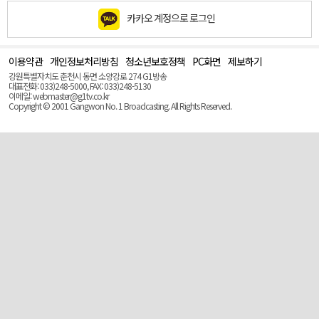
카카오 계정으로 로그인
이용약관
개인정보처리방침
청소년보호정책
PC화면
제보하기
맨
위
강원특별자치도 춘천시 동면 소양강로 274 G1방송
로
대표전화: 033)248-5000, FAX: 033)248-5130
(Top)
이메일: webmaster@g1tv.co.kr
Copyright © 2001 Gangwon No. 1 Broadcasting. All Rights Reserved.