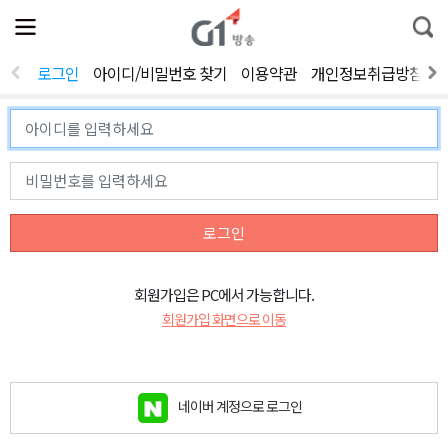
전
제
통
체
보
합
메
검
뉴
색
로그인
아이디/비밀번호 찾기
이용약관
개인정보취급방침
열
기
로그인
회원가입은 PC에서 가능합니다.
회원가입 화면으로 이동
네이버 계정으로 로그인