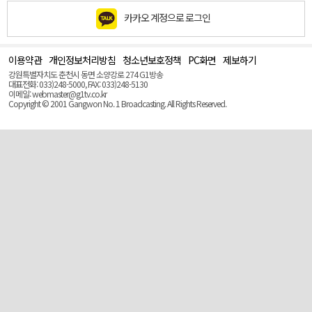
카카오 계정으로 로그인
이용약관
개인정보처리방침
청소년보호정책
PC화면
제보하기
맨
위
강원특별자치도 춘천시 동면 소양강로 274 G1방송
로
대표전화: 033)248-5000, FAX: 033)248-5130
(Top)
이메일: webmaster@g1tv.co.kr
Copyright © 2001 Gangwon No. 1 Broadcasting. All Rights Reserved.