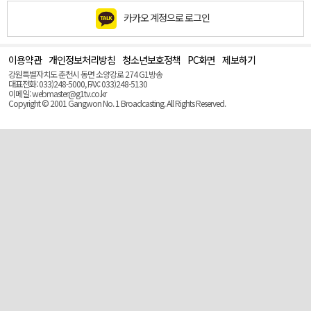
카카오 계정으로 로그인
이용약관
개인정보처리방침
청소년보호정책
PC화면
제보하기
맨
위
강원특별자치도 춘천시 동면 소양강로 274 G1방송
로
대표전화: 033)248-5000, FAX: 033)248-5130
(Top)
이메일: webmaster@g1tv.co.kr
Copyright © 2001 Gangwon No. 1 Broadcasting. All Rights Reserved.