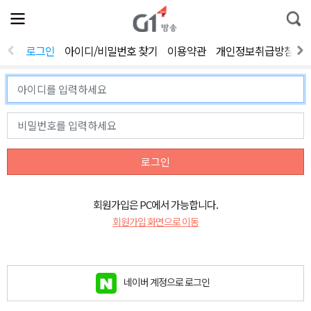
전
제
통
체
보
합
메
검
뉴
색
로그인
아이디/비밀번호 찾기
이용약관
개인정보취급방침
열
기
로그인
회원가입은 PC에서 가능합니다.
회원가입 화면으로 이동
네이버 계정으로 로그인