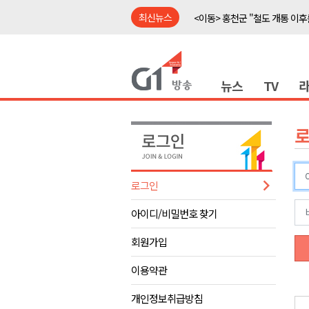
최신뉴스
<이동> 홍천군 "철도 개통 이후
<이동> 홍천 'K-바이오' 거점 구
<출연> 신영재 홍천군수 대담
뉴스
TV
강릉 영화영상문화 예산 삭감 
강원자치도, 공공임대주택 1만
양구군, 상반기 스포츠마케팅 경
홍천소방서, 신청사 준공식..33
ITS 교통도시 강릉..콜 버스 실
로그인
농민단체 "농자재값 폭등, 농산
아이디/비밀번호 찾기
<이동> "무더운 여름, 맥주와 
<이동> 홍천군 "철도 개통 이후
회원가입
<이동> 홍천 'K-바이오' 거점 구
이용약관
<출연> 신영재 홍천군수 대담
개인정보취급방침
강릉 영화영상문화 예산 삭감 