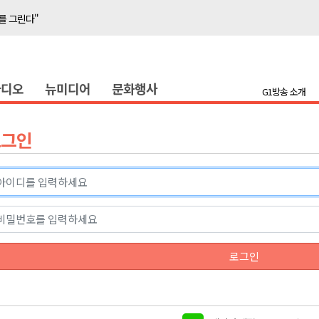
를 그린다"
축 '속도'
라디오
뉴미디어
문화행사
반발 확산
G1방송 소개
호 공급
제효과 212억 원
로그인
년 만 청사 이전
증
물 가격 하락" 대책 촉구
함께"..홍천 맥주축제 개막
를 그린다"
로그인
축 '속도'
반발 확산