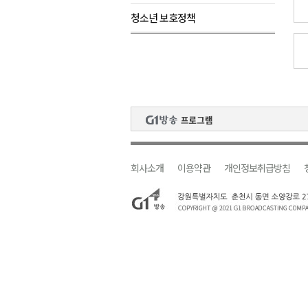
청소년 보호정책
강원자치도, 공공임대주택 1만
양구군, 상반기 스포츠마케팅 경
홍천소방서, 신청사 준공식..33
ITS 교통도시 강릉..콜 버스 실
농민단체 "농자재값 폭등, 농산
회사소개
이용약관
개인정보취급방침