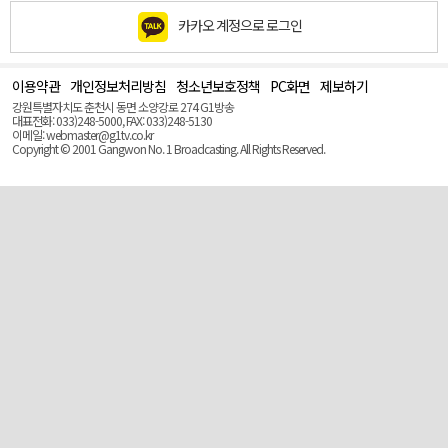
카카오 계정으로 로그인
이용약관
개인정보처리방침
청소년보호정책
PC화면
제보하기
맨
위
강원특별자치도 춘천시 동면 소양강로 274 G1방송
로
대표전화: 033)248-5000, FAX: 033)248-5130
(Top)
이메일: webmaster@g1tv.co.kr
Copyright © 2001 Gangwon No. 1 Broadcasting. All Rights Reserved.