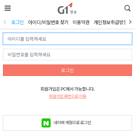
전
제
통
체
보
합
메
검
뉴
색
로그인
아이디/비밀번호 찾기
이용약관
개인정보취급방침
열
기
로그인
회원가입은 PC에서 가능합니다.
회원가입 화면으로 이동
네이버 계정으로 로그인