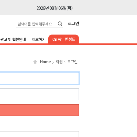
2026년 08월 06일(목)
2026년 08월 06일(목)
로그인
2026년 08월 06일(목)
2026년 08월 06일(목)
On Air
편성표
광고 및 협찬안내
제보하기
2026년 08월 06일(목)
2026년 08월 06일(목)
Home
회원
로그인
2026년 08월 06일(목)
2026년 08월 06일(목)
2026년 08월 06일(목)
2026년 08월 06일(목)
2026년 08월 06일(목)
2026년 08월 06일(목)
2026년 08월 06일(목)
2026년 08월 06일(목)