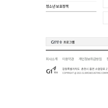
청소년 보호정책
동부산림청, 동해시 소나무재선
평창동계올림픽 정신 계승 합동
춘천시, 오는 8일 의암호서 '드
어제 오후, 고성 대진항 어구 창
홍천군 "철도 개통 이후를 그린
회사소개
이용약관
개인정보취급방침