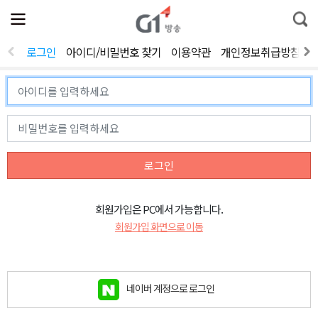
전
제
통
체
보
합
메
검
뉴
색
로그인
아이디/비밀번호 찾기
이용약관
개인정보취급방침
열
기
로그인
회원가입은 PC에서 가능합니다.
회원가입 화면으로 이동
네이버 계정으로 로그인