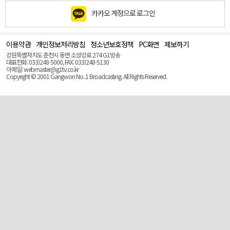
카카오 계정으로 로그인
이용약관
개인정보처리방침
청소년보호정책
PC화면
제보하기
맨
위
강원특별자치도 춘천시 동면 소양강로 274 G1방송
로
대표전화: 033)248-5000, FAX: 033)248-5130
(Top)
이메일: webmaster@g1tv.co.kr
Copyright © 2001 Gangwon No. 1 Broadcasting. All Rights Reserved.