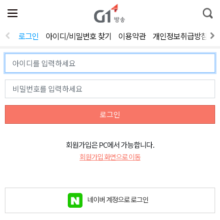
전
제
통
체
보
합
메
검
뉴
색
로그인
아이디/비밀번호 찾기
이용약관
개인정보취급방침
열
기
로그인
회원가입은 PC에서 가능합니다.
회원가입 화면으로 이동
네이버 계정으로 로그인