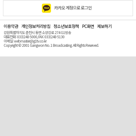
카카오 계정으로 로그인
이용약관
개인정보처리방침
청소년보호정책
PC화면
제보하기
맨
위
강원특별자치도 춘천시 동면 소양강로 274 G1방송
로
대표전화: 033)248-5000, FAX: 033)248-5130
(Top)
이메일: webmaster@g1tv.co.kr
Copyright © 2001 Gangwon No. 1 Broadcasting. All Rights Reserved.