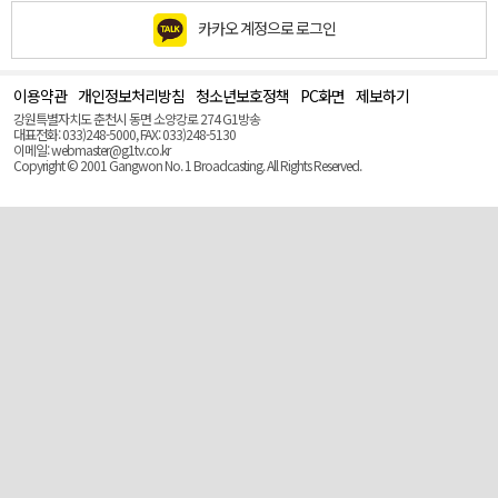
카카오 계정으로 로그인
이용약관
개인정보처리방침
청소년보호정책
PC화면
제보하기
맨
위
강원특별자치도 춘천시 동면 소양강로 274 G1방송
로
대표전화: 033)248-5000, FAX: 033)248-5130
(Top)
이메일: webmaster@g1tv.co.kr
Copyright © 2001 Gangwon No. 1 Broadcasting. All Rights Reserved.