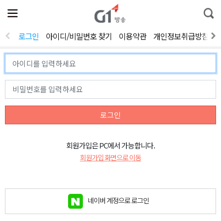
전
제
통
체
보
합
메
검
뉴
색
로그인
아이디/비밀번호 찾기
이용약관
개인정보취급방침
열
기
로그인
회원가입은 PC에서 가능합니다.
회원가입 화면으로 이동
네이버 계정으로 로그인