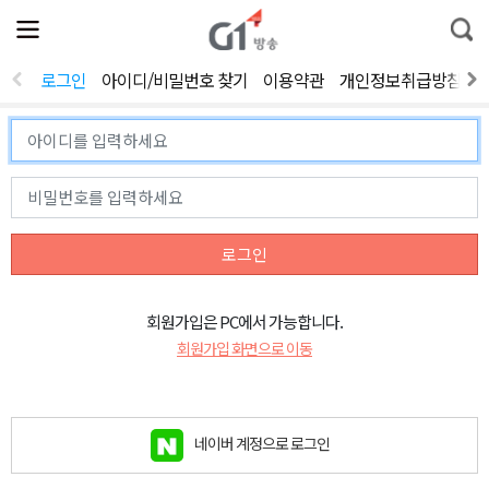
전
제
통
체
보
합
메
검
뉴
색
로그인
아이디/비밀번호 찾기
이용약관
개인정보취급방침
열
기
로그인
회원가입은 PC에서 가능합니다.
회원가입 화면으로 이동
네이버 계정으로 로그인