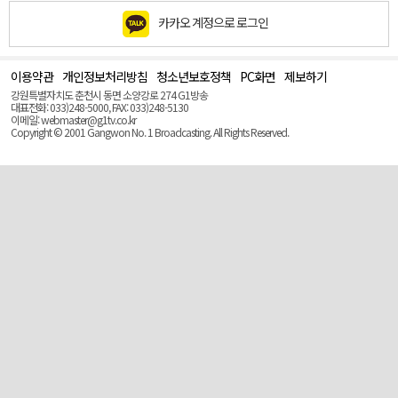
카카오 계정으로 로그인
이용약관
개인정보처리방침
청소년보호정책
PC화면
제보하기
맨
위
강원특별자치도 춘천시 동면 소양강로 274 G1방송
로
대표전화: 033)248-5000, FAX: 033)248-5130
(Top)
이메일: webmaster@g1tv.co.kr
Copyright © 2001 Gangwon No. 1 Broadcasting. All Rights Reserved.