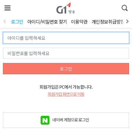
전
제
통
체
보
합
메
검
뉴
색
로그인
아이디/비밀번호 찾기
이용약관
개인정보취급방침
열
기
로그인
회원가입은 PC에서 가능합니다.
회원가입 화면으로 이동
네이버 계정으로 로그인