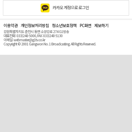
카카오 계정으로 로그인
이용약관
개인정보처리방침
청소년보호정책
PC화면
제보하기
맨
위
강원특별자치도 춘천시 동면 소양강로 274 G1방송
로
대표전화: 033)248-5000, FAX: 033)248-5130
(Top)
이메일: webmaster@g1tv.co.kr
Copyright © 2001 Gangwon No. 1 Broadcasting. All Rights Reserved.