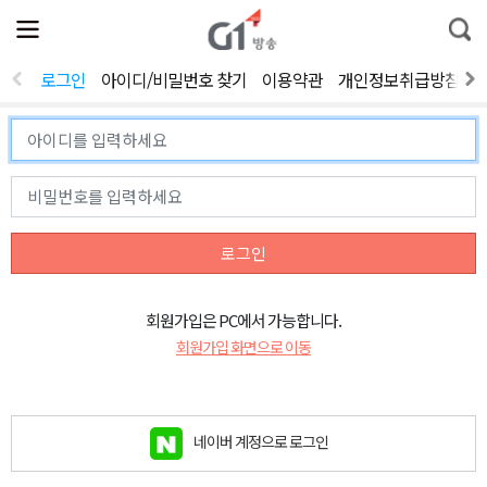
전
제
통
체
보
합
메
검
뉴
색
로그인
아이디/비밀번호 찾기
이용약관
개인정보취급방침
열
기
로그인
회원가입은 PC에서 가능합니다.
회원가입 화면으로 이동
네이버 계정으로 로그인