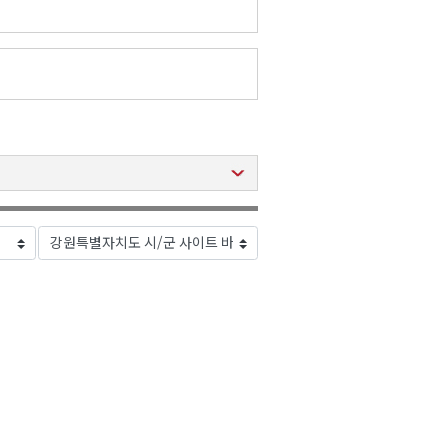
2026년 08월 06일(목)
2026년 08월 06일(목)
2026년 08월 06일(목)
2026년 08월 06일(목)
2026년 08월 06일(목)