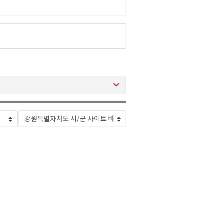
2026년 08월 06일(목)
2026년 08월 06일(목)
2026년 08월 06일(목)
2026년 08월 06일(목)
2026년 08월 06일(목)