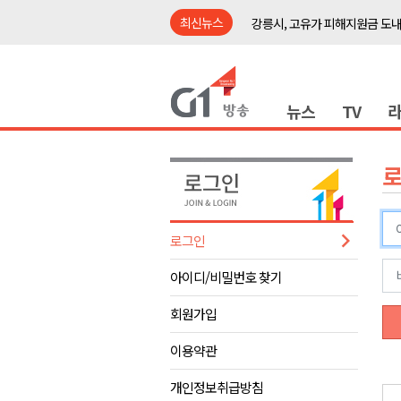
최신뉴스
강릉시, 고유가 피해지원금 도내
홍천군 "철도 개통 이후를 그린
횡성군수직 인수위, 민선 9기 비
뉴스
TV
원공노, 업무추진비 논란 재정
동해시, 민·관·군 합동 맞춤형 
ITS 교통도시 강릉..콜 버스 실
원주시, 하반기 중소기업육성자
양양군, 피서지 계곡․하천 불법
로그인
평창군 계촌5리 깡촌음악회 오는
아이디/비밀번호 찾기
도내 첫 폭염중대경보 발효.."
강릉시, 고유가 피해지원금 도내
회원가입
홍천군 "철도 개통 이후를 그린
이용약관
횡성군수직 인수위, 민선 9기 비
개인정보취급방침
원공노, 업무추진비 논란 재정