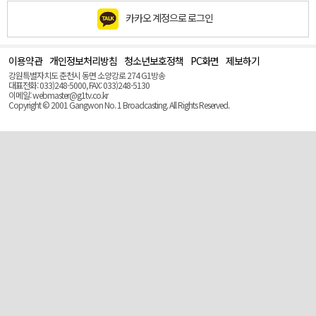
카카오 계정으로 로그인
이용약관
개인정보처리방침
청소년보호정책
PC화면
제보하기
맨
위
강원특별자치도 춘천시 동면 소양강로 274 G1방송
로
대표전화: 033)248-5000, FAX: 033)248-5130
(Top)
이메일: webmaster@g1tv.co.kr
Copyright © 2001 Gangwon No. 1 Broadcasting. All Rights Reserved.