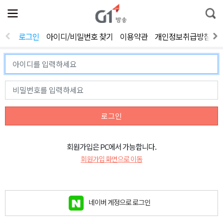
전
제
통
체
보
합
메
검
뉴
색
로그인
아이디/비밀번호 찾기
이용약관
개인정보취급방침
열
기
로그인
회원가입은 PC에서 가능합니다.
회원가입 화면으로 이동
네이버 계정으로 로그인