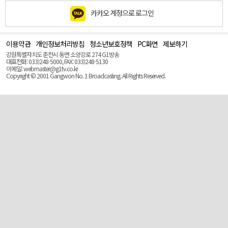
카카오 계정으로 로그인
이용약관
개인정보처리방침
청소년보호정책
PC화면
제보하기
맨
위
강원특별자치도 춘천시 동면 소양강로 274 G1방송
로
대표전화: 033)248-5000, FAX: 033)248-5130
(Top)
이메일: webmaster@g1tv.co.kr
Copyright © 2001 Gangwon No. 1 Broadcasting. All Rights Reserved.