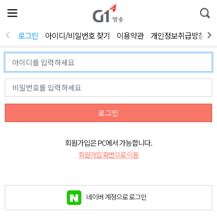
전
제
통
체
보
합
메
검
뉴
색
로그인
아이디/비밀번호 찾기
이용약관
개인정보취급방침
열
기
로그인
회원가입은 PC에서 가능합니다.
회원가입 화면으로 이동
네이버 계정으로 로그인