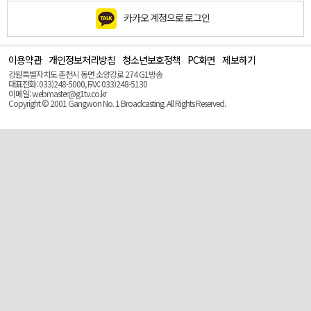
카카오 계정으로 로그인
이용약관
개인정보처리방침
청소년보호정책
PC화면
제보하기
맨
위
강원특별자치도 춘천시 동면 소양강로 274 G1방송
로
대표전화: 033)248-5000, FAX: 033)248-5130
(Top)
이메일: webmaster@g1tv.co.kr
Copyright © 2001 Gangwon No. 1 Broadcasting. All Rights Reserved.