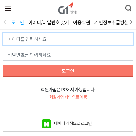
전
제
통
체
보
합
메
검
뉴
색
로그인
아이디/비밀번호 찾기
이용약관
개인정보취급방침
열
기
로그인
회원가입은 PC에서 가능합니다.
회원가입 화면으로 이동
네이버 계정으로 로그인