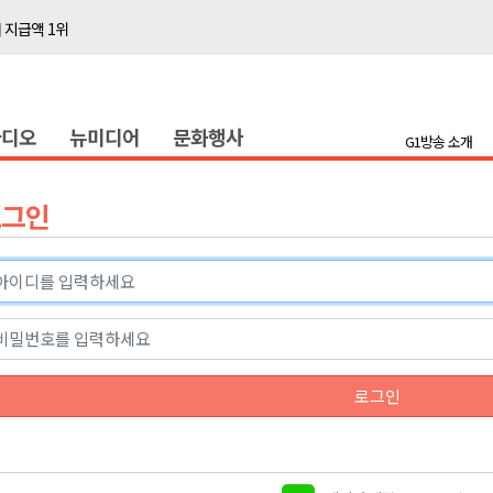
 지급액 1위
다"
전 담은 백서 발간
라디오
뉴미디어
문화행사
국장 직위해제 촉구
G1방송 소개
대민 진료
증
로그인
금 지원 접수
행위 집중 단속
 8일 개최
온열질환 유의해야"
 지급액 1위
로그인
다"
전 담은 백서 발간
국장 직위해제 촉구