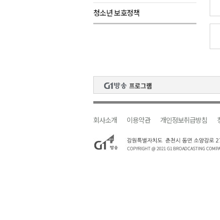
청소년 보호정책
동해시, 민·관·군 합동 맞춤형 
ITS 교통도시 강릉..콜 버스 실
원주시, 하반기 중소기업육성자
양양군, 피서지 계곡․하천 불법
평창군 계촌5리 깡촌음악회 오는
회사소개
이용약관
개인정보취급방침