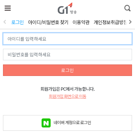
전
제
통
체
보
합
메
검
뉴
색
로그인
아이디/비밀번호 찾기
이용약관
개인정보취급방침
열
기
로그인
회원가입은 PC에서 가능합니다.
회원가입 화면으로 이동
네이버 계정으로 로그인