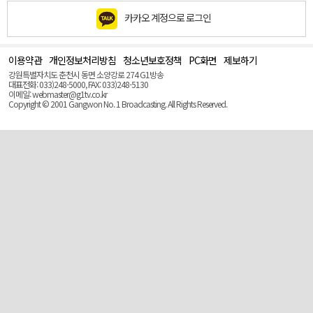
카카오 계정으로 로그인
이용약관
개인정보처리방침
청소년보호정책
PC화면
제보하기
맨
위
강원특별자치도 춘천시 동면 소양강로 274 G1방송
로
대표전화: 033)248-5000, FAX: 033)248-5130
(Top)
이메일: webmaster@g1tv.co.kr
Copyright © 2001 Gangwon No. 1 Broadcasting. All Rights Reserved.