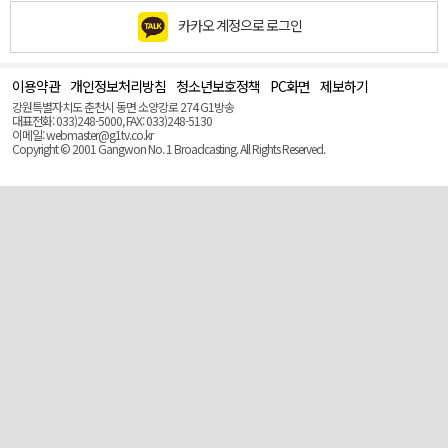
카카오 계정으로 로그인
이용약관
개인정보처리방침
청소년보호정책
PC화면
제보하기
맨
위
강원특별자치도 춘천시 동면 소양강로 274 G1방송
로
대표전화: 033)248-5000, FAX: 033)248-5130
(Top)
이메일: webmaster@g1tv.co.kr
Copyright © 2001 Gangwon No. 1 Broadcasting. All Rights Reserved.