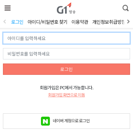
전
제
통
체
보
합
메
검
뉴
색
로그인
아이디/비밀번호 찾기
이용약관
개인정보취급방침
열
기
로그인
회원가입은 PC에서 가능합니다.
회원가입 화면으로 이동
네이버 계정으로 로그인