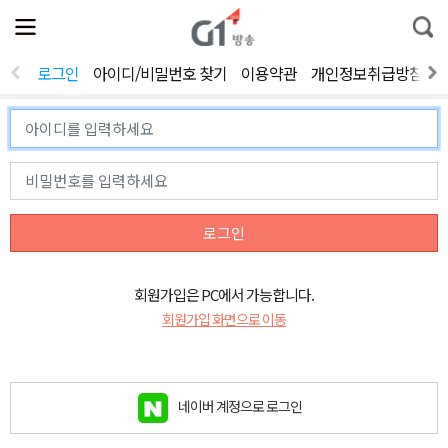
전
제
통
체
보
합
메
검
뉴
색
로그인
아이디/비밀번호 찾기
이용약관
개인정보취급방침
열
기
로그인
회원가입은 PC에서 가능합니다.
회원가입 화면으로 이동
네이버 계정으로 로그인