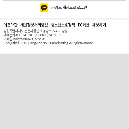
카카오 계정으로 로그인
이용약관
개인정보처리방침
청소년보호정책
PC화면
제보하기
맨
위
강원특별자치도 춘천시 동면 소양강로 274 G1방송
로
대표전화: 033)248-5000, FAX: 033)248-5130
(Top)
이메일: webmaster@g1tv.co.kr
Copyright © 2001 Gangwon No. 1 Broadcasting. All Rights Reserved.