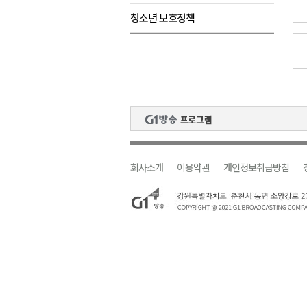
청소년 보호정책
원주시, 하반기 중소기업육성자
강원도립대학교, 하반기 평생교
태백시, 28~29일 제5회 황부자
오늘 극한폭염 계속..낮 최고 ‘영
썩고, 무르고..농산물 피해 속출
회사소개
이용약관
개인정보취급방침