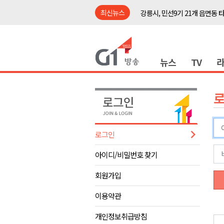
최신뉴스
강릉시, 민선9기 21개 읍면동 
양구군, 원주환경청에 비점오염
<강원랜드> 관광객이 인구 3배
뉴스
TV
<강원랜드> 마카오 카지노 "복
원주시, 하반기 중소기업육성자
강원도립대학교, 하반기 평생교
태백시, 28~29일 제5회 황부자
오늘 극한폭염 계속..낮 최고 ‘영
로그인
썩고, 무르고..농산물 피해 속출
아이디/비밀번호 찾기
썩고, 무르고..농산물 피해 속출
강릉시, 민선9기 21개 읍면동 
회원가입
양구군, 원주환경청에 비점오염
이용약관
<강원랜드> 관광객이 인구 3배
개인정보취급방침
<강원랜드> 마카오 카지노 "복