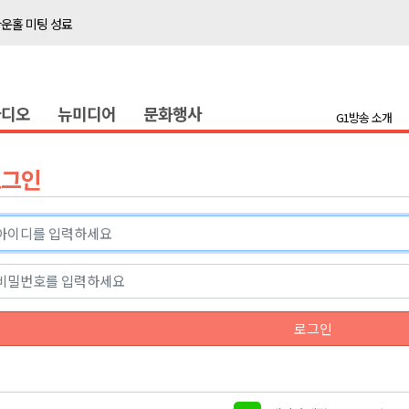
타운홀 미팅 성료
저감 사업 등 건의
..싱가포르 복합리조트
라디오
뉴미디어
문화행사
합리조트로 진화 중"
G1방송 소개
금 지원 접수
육원 수강생 모집
로그인
 며느리 축제
상 38도’
타운홀 미팅 성료
로그인
저감 사업 등 건의
..싱가포르 복합리조트
합리조트로 진화 중"