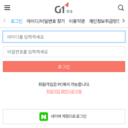
전
제
통
체
보
합
메
검
뉴
색
로그인
아이디/비밀번호 찾기
이용약관
개인정보취급방침
열
기
로그인
회원가입은 PC에서 가능합니다.
회원가입 화면으로 이동
네이버 계정으로 로그인