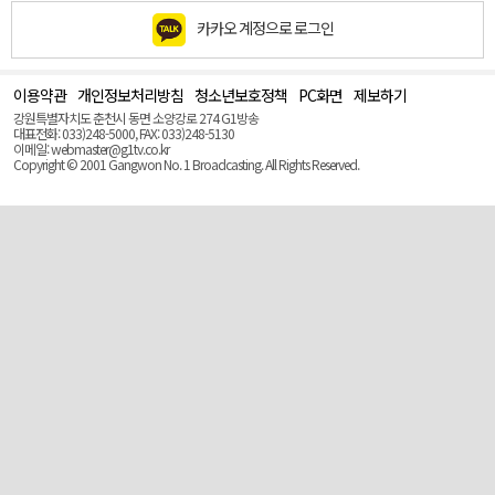
카카오 계정으로 로그인
이용약관
개인정보처리방침
청소년보호정책
PC화면
제보하기
맨
위
강원특별자치도 춘천시 동면 소양강로 274 G1방송
로
대표전화: 033)248-5000, FAX: 033)248-5130
(Top)
이메일: webmaster@g1tv.co.kr
Copyright © 2001 Gangwon No. 1 Broadcasting. All Rights Reserved.