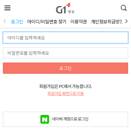
전
제
통
체
보
합
메
검
뉴
색
로그인
아이디/비밀번호 찾기
이용약관
개인정보취급방침
열
기
로그인
회원가입은 PC에서 가능합니다.
회원가입 화면으로 이동
네이버 계정으로 로그인