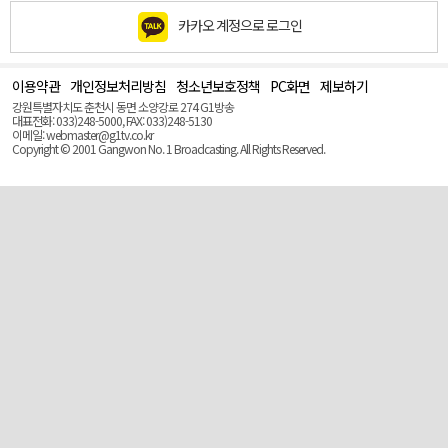
카카오 계정으로 로그인
이용약관
개인정보처리방침
청소년보호정책
PC화면
제보하기
맨
위
강원특별자치도 춘천시 동면 소양강로 274 G1방송
로
대표전화: 033)248-5000, FAX: 033)248-5130
(Top)
이메일: webmaster@g1tv.co.kr
Copyright © 2001 Gangwon No. 1 Broadcasting. All Rights Reserved.