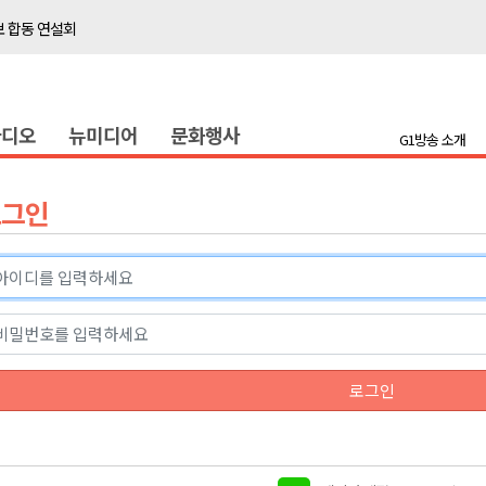
보 합동 연설회
선 복원 재개
백여세대 불편
라디오
뉴미디어
문화행사
' 개원
G1방송 소개
시장 운영
새 돌봄' 시행
로그인
연속 '다'등급
나된 공동체"
국가폭력 사과
보 합동 연설회
로그인
선 복원 재개
백여세대 불편
' 개원