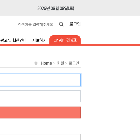
2026년 08월 08일(토)
2026년 08월 08일(토)
로그인
2026년 08월 08일(토)
2026년 08월 08일(토)
On Air
편성표
광고 및 협찬안내
제보하기
2026년 08월 08일(토)
2026년 08월 08일(토)
Home
회원
로그인
2026년 08월 08일(토)
2026년 08월 07일(금)
2026년 08월 07일(금)
2026년 08월 08일(토)
2026년 08월 08일(토)
2026년 08월 08일(토)
2026년 08월 08일(토)
2026년 08월 08일(토)