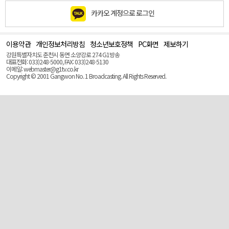
카카오 계정으로 로그인
이용약관
개인정보처리방침
청소년보호정책
PC화면
제보하기
맨
위
강원특별자치도 춘천시 동면 소양강로 274 G1방송
로
대표전화: 033)248-5000, FAX: 033)248-5130
(Top)
이메일: webmaster@g1tv.co.kr
Copyright © 2001 Gangwon No. 1 Broadcasting. All Rights Reserved.