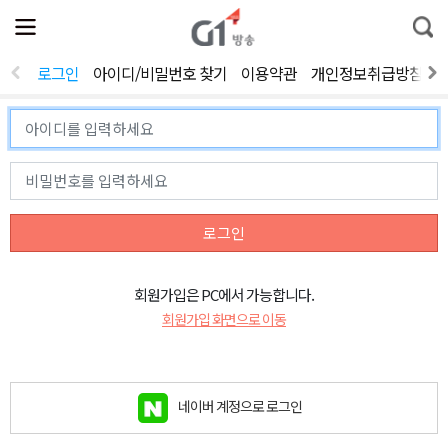
전
제
통
체
보
합
메
검
뉴
색
로그인
아이디/비밀번호 찾기
이용약관
개인정보취급방침
열
기
로그인
회원가입은 PC에서 가능합니다.
회원가입 화면으로 이동
네이버 계정으로 로그인