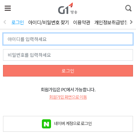
전
제
통
체
보
합
메
검
뉴
색
로그인
아이디/비밀번호 찾기
이용약관
개인정보취급방침
열
기
로그인
회원가입은 PC에서 가능합니다.
회원가입 화면으로 이동
네이버 계정으로 로그인