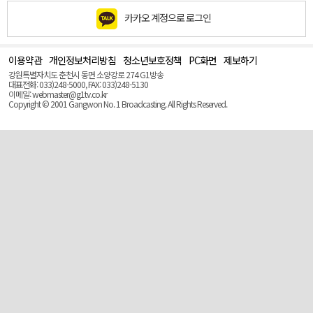
카카오 계정으로 로그인
이용약관
개인정보처리방침
청소년보호정책
PC화면
제보하기
맨
위
강원특별자치도 춘천시 동면 소양강로 274 G1방송
로
대표전화: 033)248-5000, FAX: 033)248-5130
(Top)
이메일: webmaster@g1tv.co.kr
Copyright © 2001 Gangwon No. 1 Broadcasting. All Rights Reserved.