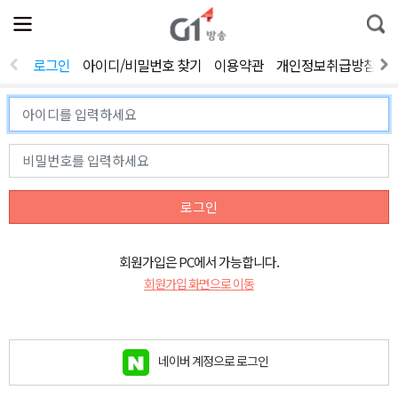
전
제
통
체
보
합
메
검
뉴
색
로그인
아이디/비밀번호 찾기
이용약관
개인정보취급방침
열
기
로그인
회원가입은 PC에서 가능합니다.
회원가입 화면으로 이동
네이버 계정으로 로그인