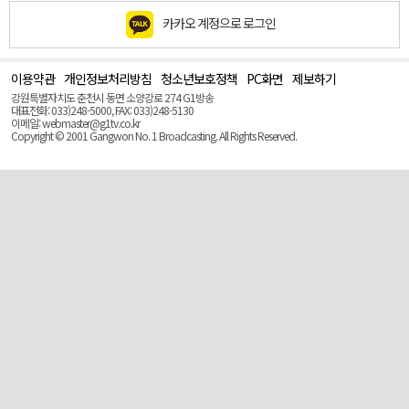
카카오 계정으로 로그인
이용약관
개인정보처리방침
청소년보호정책
PC화면
제보하기
맨
위
강원특별자치도 춘천시 동면 소양강로 274 G1방송
로
대표전화: 033)248-5000, FAX: 033)248-5130
(Top)
이메일: webmaster@g1tv.co.kr
Copyright © 2001 Gangwon No. 1 Broadcasting. All Rights Reserved.