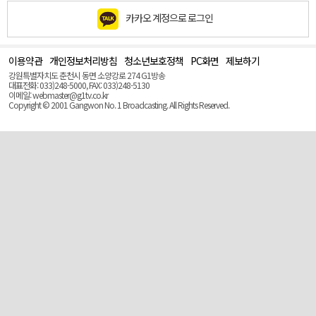
카카오 계정으로 로그인
이용약관
개인정보처리방침
청소년보호정책
PC화면
제보하기
맨
위
강원특별자치도 춘천시 동면 소양강로 274 G1방송
로
대표전화: 033)248-5000, FAX: 033)248-5130
(Top)
이메일: webmaster@g1tv.co.kr
Copyright © 2001 Gangwon No. 1 Broadcasting. All Rights Reserved.