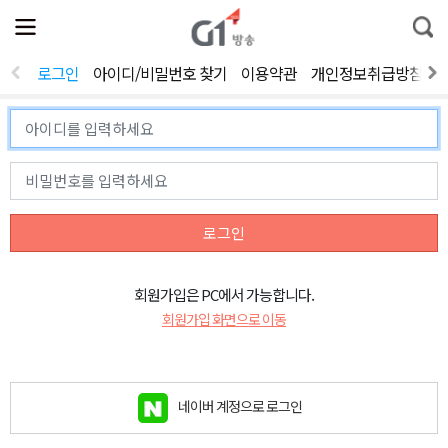
전
제
통
체
보
합
메
검
뉴
색
로그인
아이디/비밀번호 찾기
이용약관
개인정보취급방침
열
기
로그인
회원가입은 PC에서 가능합니다.
회원가입 화면으로 이동
네이버 계정으로 로그인