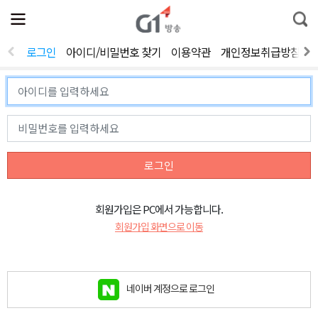
전
제
통
체
보
합
메
검
뉴
색
로그인
아이디/비밀번호 찾기
이용약관
개인정보취급방침
열
기
로그인
회원가입은 PC에서 가능합니다.
회원가입 화면으로 이동
네이버 계정으로 로그인