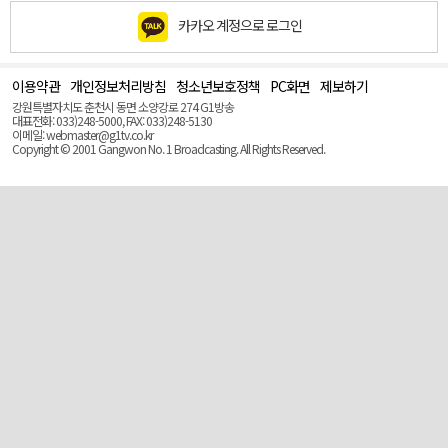
카카오 계정으로 로그인
이용약관
개인정보처리방침
청소년보호정책
PC화면
제보하기
맨
위
강원특별자치도 춘천시 동면 소양강로 274 G1방송
로
대표전화: 033)248-5000, FAX: 033)248-5130
(Top)
이메일: webmaster@g1tv.co.kr
Copyright © 2001 Gangwon No. 1 Broadcasting. All Rights Reserved.