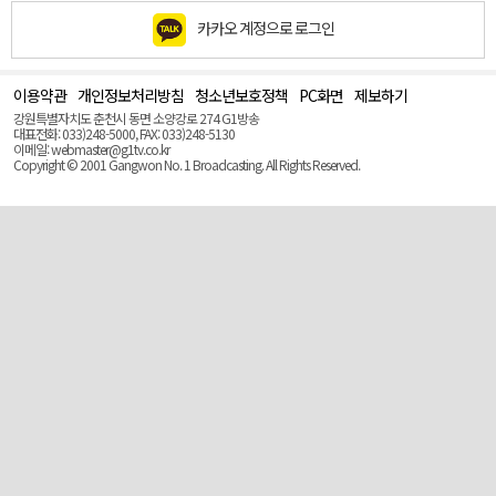
카카오 계정으로 로그인
이용약관
개인정보처리방침
청소년보호정책
PC화면
제보하기
맨
위
강원특별자치도 춘천시 동면 소양강로 274 G1방송
로
대표전화: 033)248-5000, FAX: 033)248-5130
(Top)
이메일: webmaster@g1tv.co.kr
Copyright © 2001 Gangwon No. 1 Broadcasting. All Rights Reserved.