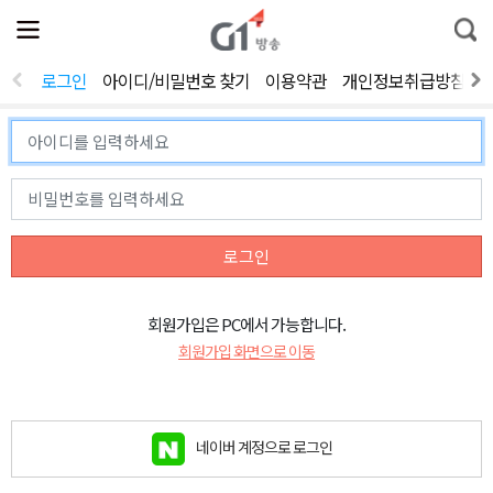
전
제
통
체
보
합
메
검
뉴
색
로그인
아이디/비밀번호 찾기
이용약관
개인정보취급방침
열
기
로그인
회원가입은 PC에서 가능합니다.
회원가입 화면으로 이동
네이버 계정으로 로그인