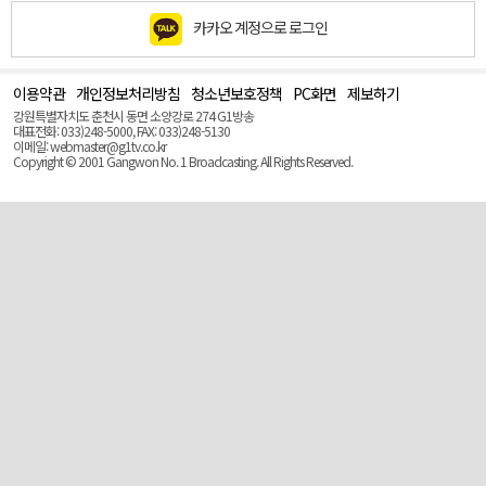
카카오 계정으로 로그인
이용약관
개인정보처리방침
청소년보호정책
PC화면
제보하기
맨
위
강원특별자치도 춘천시 동면 소양강로 274 G1방송
로
대표전화: 033)248-5000, FAX: 033)248-5130
(Top)
이메일: webmaster@g1tv.co.kr
Copyright © 2001 Gangwon No. 1 Broadcasting. All Rights Reserved.