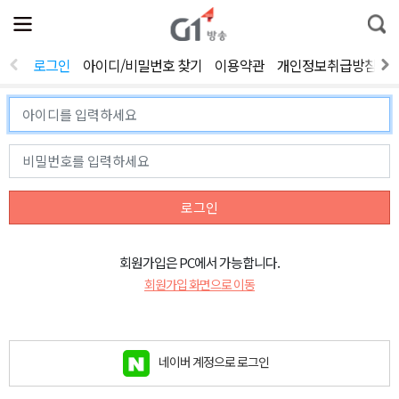
전
제
통
체
보
합
메
검
뉴
색
로그인
아이디/비밀번호 찾기
이용약관
개인정보취급방침
열
기
로그인
회원가입은 PC에서 가능합니다.
회원가입 화면으로 이동
네이버 계정으로 로그인