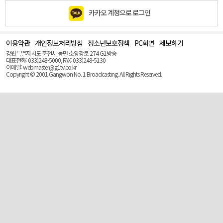
카카오 계정으로 로그인
이용약관
개인정보처리방침
청소년보호정책
PC화면
제보하기
맨
위
강원특별자치도 춘천시 동면 소양강로 274 G1방송
로
대표전화: 033)248-5000, FAX: 033)248-5130
(Top)
이메일: webmaster@g1tv.co.kr
Copyright © 2001 Gangwon No. 1 Broadcasting. All Rights Reserved.