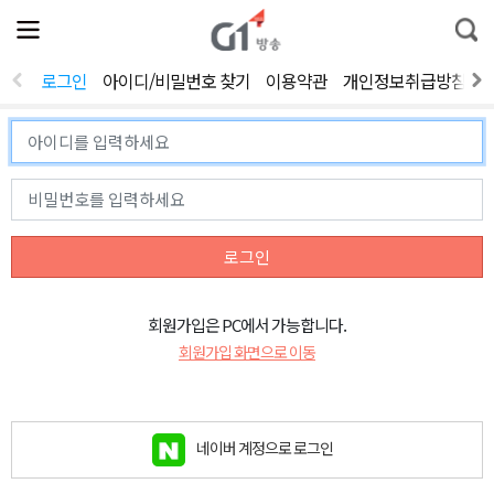
전
제
통
체
보
합
메
검
뉴
색
로그인
아이디/비밀번호 찾기
이용약관
개인정보취급방침
열
기
로그인
회원가입은 PC에서 가능합니다.
회원가입 화면으로 이동
네이버 계정으로 로그인