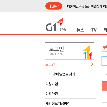
최신뉴스
더불어민주당 도당위원장에 허영
수족구병 원인 바이러스 급증..
춘천 돈사 화재..평창 교통사고 
뉴스
TV
동해안 이안류..지자체 대응 강
원주시, 지역첨단의료복합단지 
강원도 반려동물지원센터, 참여
평창 전지훈련 성지..선수들 구
동해시, 어르신병원동행서비스 
로그인
원주환경청, 비산배출시설 미신
아이디/비밀번호 찾기
민주당 순회경선 합동연설회..
더불어민주당 도당위원장에 허영
회원가입
수족구병 원인 바이러스 급증..
이용약관
춘천 돈사 화재..평창 교통사고 
개인정보취급방침
동해안 이안류..지자체 대응 강