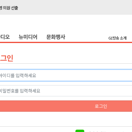
 의원 선출
위생 주의 당부
4명 경상
라디오
뉴미디어
문화행사
화
G1방송 소개
지정 준비 본격화
형 프로그램 신설
로그인
슬땀
확대 운영
고 사업장 점검
강원 표심은
 의원 선출
로그인
위생 주의 당부
4명 경상
화